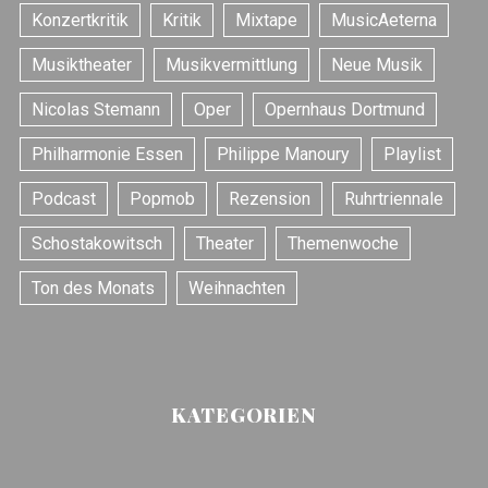
r
Konzertkritik
Kritik
Mixtape
MusicAeterna
:
Musiktheater
Musikvermittlung
Neue Musik
Nicolas Stemann
Oper
Opernhaus Dortmund
Philharmonie Essen
Philippe Manoury
Playlist
Podcast
Popmob
Rezension
Ruhrtriennale
Schostakowitsch
Theater
Themenwoche
Ton des Monats
Weihnachten
KATEGORIEN