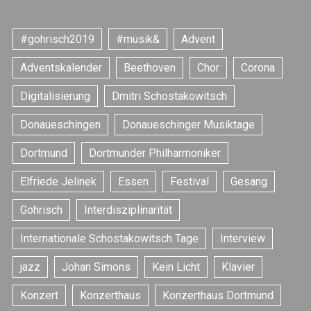
#gohrisch2019
#musik&
Advent
Adventskalender
Beethoven
Chor
Corona
Digitalisierung
Dmitri Schostakowitsch
Donaueschingen
Donaueschinger Musiktage
Dortmund
Dortmunder Philharmoniker
Elfriede Jelinek
Essen
Festival
Gesang
S
Gohrisch
Interdisziplinarität
e
a
Internationale Schostakowitsch Tage
Interview
r
c
jazz
Johan Simons
Kein Licht
Klavier
h
f
Konzert
Konzerthaus
Konzerthaus Dortmund
o